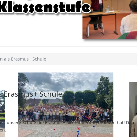
 als Erasmus+ Schule
 Erasmus+ Schule
ass unsere Schule die Erasmus+ Akkreditierung erhalten hat! Dami
en.