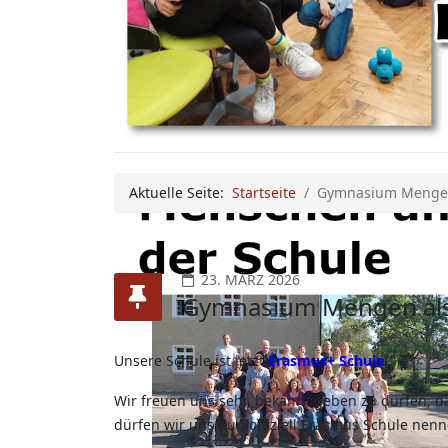
Aktuelle Seite:
Startseite
Gymnasium Mengen
23. MÄRZ 2026
Gymnasium Mengen als
Unsere Schule ist jetzt
Erasmus+ Schule
!
Wir freuen uns sehr, bekannt geben zu dürfen, d
dürfen wir uns nun offiziell Erasmus Schule nenn