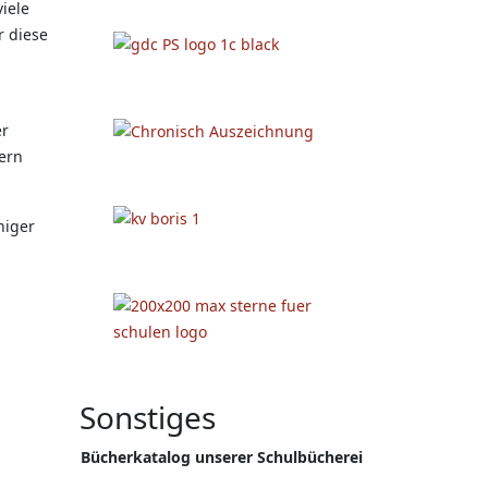
iele
r diese
er
ern
niger
Sonstiges
Bücherkatalog unserer Schulbücherei