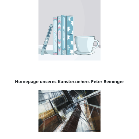
Homepage
unseres Kunsterziehers Peter Reininger