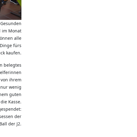
 "Gesunden
l im Monat
önnen alle
Dinge fürs
ück kaufen.
in belegtes
Helferinnen
 von ihrem
 nur wenig
inem guten
die Kasse.
gespendet:
sessen der
all der J2.