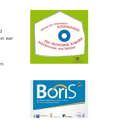
nd
ter war
en.