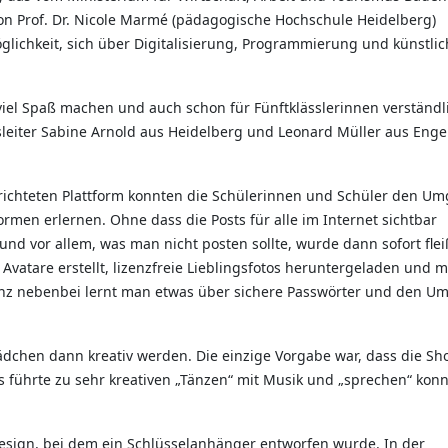
n Prof. Dr. Nicole Marmé (pädagogische Hochschule Heidelberg)
glichkeit, sich über Digitalisierung, Programmierung und künstli
iel Spaß machen und auch schon für Fünftklässlerinnen verständl
leiter Sabine Arnold aus Heidelberg und Leonard Müller aus Enge
ngerichteten Plattform konnten die Schülerinnen und Schüler den U
ormen erlernen. Ohne dass die Posts für alle im Internet sichtbar
nd vor allem, was man nicht posten sollte, wurde dann sofort flei
atare erstellt, lizenzfreie Lieblingsfotos heruntergeladen und m
anz nebenbei lernt man etwas über sichere Passwörter und den U
chen dann kreativ werden. Die einzige Vorgabe war, dass die Sh
führte zu sehr kreativen „Tänzen“ mit Musik und „sprechen“ konn
sign, bei dem ein Schlüsselanhänger entworfen wurde. In der