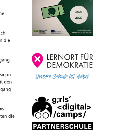
che
ich
n die
mgang
ßig in
it den
mgang
ow
ten die