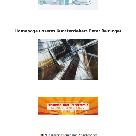
Homepage
unseres Kunsterziehers Peter Reininger