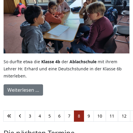
So durfte etwa die
Klasse 4b
der
Ablachschule
mit ihrem
Lehrer Hr. Erhard und eine Deutschstunde in der Klasse 6b
miterleben.
Weiterlesen …
3
4
5
6
7
8
9
10
11
12